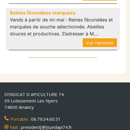
Reines fécondées marquées
Vends à partir de mi-mai : Reines fécondées et
marquées de souche sélectionnée. Abeilles
douces et productives. S’adresser à M.…
Voir l'annonce
SYNDICAT D APICULTURE 74
39 Lotissement Les Nyers
74800 Amancy
Portable
: 06.79.34.60.51
Mail
: president[@]syndapi74.fr