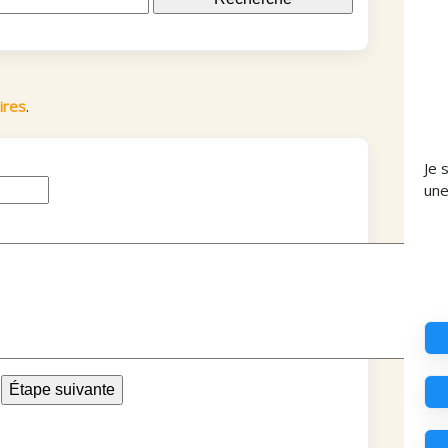
ires
.
Je 
un