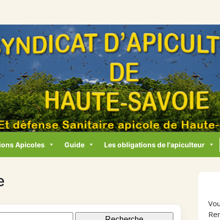
ions Apicoles
Guide
Les obligations de l'apiculteur
e
Vou
Ren