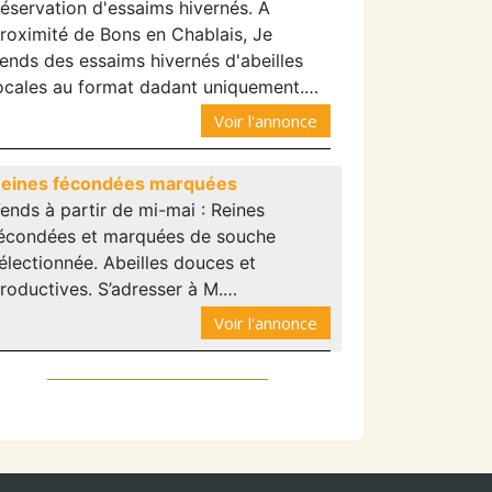
éservation d'essaims hivernés. A
roximité de Bons en Chablais, Je
ends des essaims hivernés d'abeilles
ocales au format dadant uniquement.…
Voir l'annonce
eines fécondées marquées
ends à partir de mi-mai : Reines
écondées et marquées de souche
électionnée. Abeilles douces et
roductives. S’adresser à M.…
Voir l'annonce