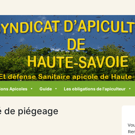
ions Apicoles
Guide
Les obligations de l'apiculteur
é de piégeage
Vou
Ren