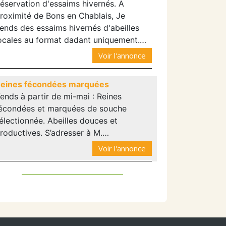
éservation d'essaims hivernés. A
roximité de Bons en Chablais, Je
ends des essaims hivernés d'abeilles
ocales au format dadant uniquement.…
Voir l'annonce
eines fécondées marquées
ends à partir de mi-mai : Reines
écondées et marquées de souche
électionnée. Abeilles douces et
roductives. S’adresser à M.…
Voir l'annonce