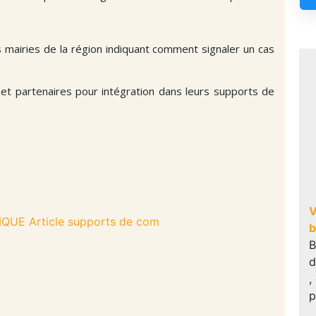
s mairies de la région indiquant comment signaler un cas
s et partenaires pour intégration dans leurs supports de
V
UE Article supports de com
b
B
d
,
p