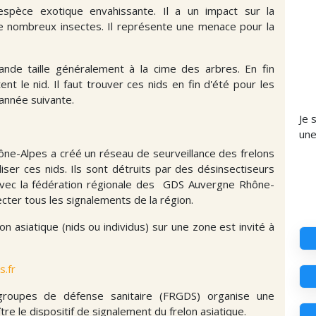
spèce exotique envahissante. Il a un impact sur la
 de nombreux insectes. Il représente une menace pour la
ande taille généralement à la cime des arbres. En fin
t le nid. Il faut trouver ces nids en fin d'été pour les
'année suivante.
Je 
un
e-Alpes a créé un réseau de seurveillance des frelons
iser ces nids. Ils sont détruits par des désinsectiseurs
avec la fédération régionale des GDS Auvergne Rhône-
ecter tous les signalements de la région.
 asiatique (nids ou individus) sur une zone est invité à
s.fr
groupes de défense sanitaire (FRGDS) organise une
tre le dispositif de signalement du frelon asiatique.