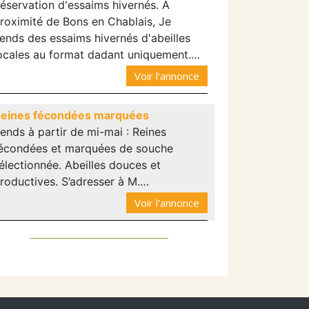
éservation d'essaims hivernés. A
roximité de Bons en Chablais, Je
ends des essaims hivernés d'abeilles
ocales au format dadant uniquement.…
Voir l'annonce
eines fécondées marquées
ends à partir de mi-mai : Reines
écondées et marquées de souche
électionnée. Abeilles douces et
roductives. S’adresser à M.…
Voir l'annonce