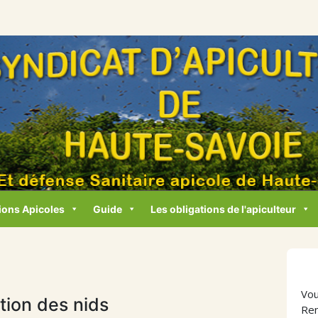
ions Apicoles
Guide
Les obligations de l'apiculteur
Vou
tion des nids
Ren