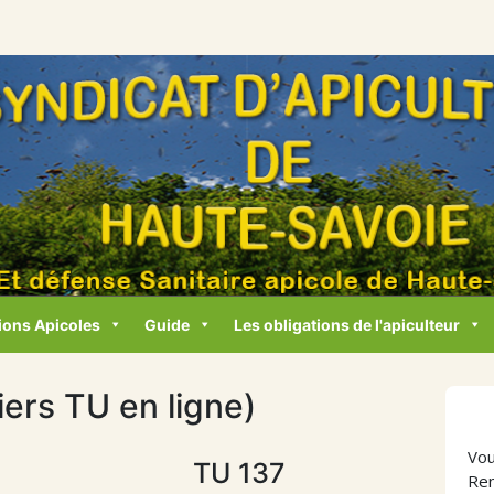
ions Apicoles
Guide
Les obligations de l'apiculteur
iers TU en ligne)
Vou
TU 137
Ren