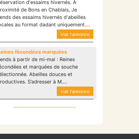
éservation d'essaims hivernés. A
roximité de Bons en Chablais, Je
ends des essaims hivernés d'abeilles
ocales au format dadant uniquement.…
Voir l'annonce
eines fécondées marquées
ends à partir de mi-mai : Reines
écondées et marquées de souche
électionnée. Abeilles douces et
roductives. S’adresser à M.…
Voir l'annonce