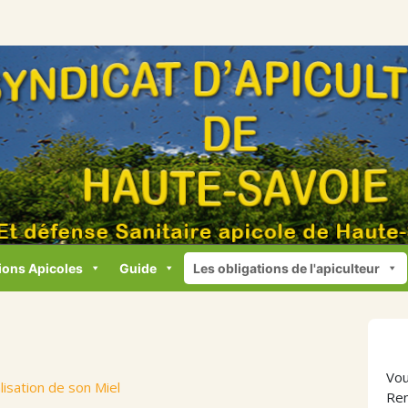
ions Apicoles
Guide
Les obligations de l'apiculteur
Vou
isation de son Miel
Ren