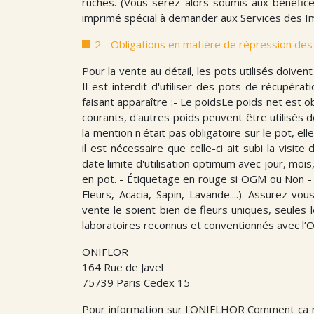
ruches. (Vous serez alors soumis aux bénéfices 
imprimé spécial à demander aux Services des
2 - Obligations en matière de répression des
Pour la vente au détail, les pots utilisés doiven
Il est interdit d'utiliser des pots de récupér
faisant apparaître :- Le poidsLe poids net est o
courants, d'autres poids peuvent être utilisés d
la mention n'était pas obligatoire sur le pot, ell
il est nécessaire que celle-ci ait subi la visite
date limite d'utilisation optimum avec jour, mois
en pot. - Étiquetage en rouge si OGM ou Non -
Fleurs, Acacia, Sapin, Lavande....). Assurez-
vente le soient bien de fleurs uniques, seules l
laboratoires reconnus et conventionnés avec l’
ONIFLOR
164 Rue de Javel
75739 Paris Cedex 15
Pour information sur l'ONIFLHOR Comment ça ma