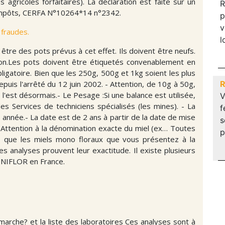
agricoles forfaitaires). La déclaration est faite sur un
R
 Impôts, CERFA N°10264*14 n°2342.
p
v
 fraudes.
l
t être des pots prévus à cet effet. Ils doivent être neufs.
ation.Les pots doivent être étiquetés convenablement en
bligatoire. Bien que les 250g, 500g et 1kg soient les plus
epuis l'arrêté du 12 juin 2002. - Attention, de 10g à 50g,
R
e l'est désormais.- Le Pesage :Si une balance est utilisée,
V
 des Services de techniciens spécialisés (les mines). - La
f
, année.- La date est de 2 ans à partir de la date de mise
s
 Attention à la dénomination exacte du miel (ex… Toutes
p
vous que les miels mono floraux que vous présentez à la
es analyses prouvent leur exactitude. Il existe plusieurs
ONIFLOR en France.
rche? et la liste des laboratoires Ces analyses sont à