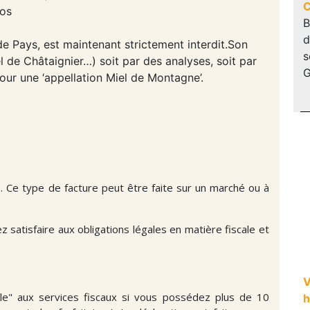
C
los
B
d
de Pays, est maintenant strictement interdit.Son
s
el de Châtaignier…) soit par des analyses, soit par
G
 pour une ‘appellation Miel de Montagne’.
e. Ce type de facture peut être faite sur un marché ou à
 satisfaire aux obligations légales en matière fiscale et
V
ole" aux services fiscaux si vous possédez plus de 10
h