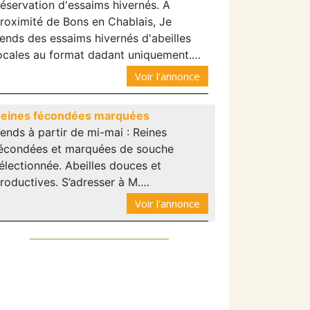
éservation d'essaims hivernés. A
roximité de Bons en Chablais, Je
ends des essaims hivernés d'abeilles
ocales au format dadant uniquement.…
Voir l'annonce
eines fécondées marquées
ends à partir de mi-mai : Reines
écondées et marquées de souche
électionnée. Abeilles douces et
roductives. S’adresser à M.…
Voir l'annonce