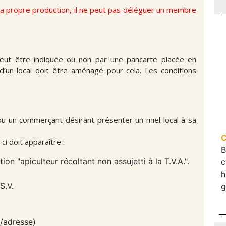
 sa propre production, il ne peut pas déléguer un membre
 peut être indiquée ou non par une pancarte placée en
d’un local doit être aménagé pour cela. Les conditions
u un commerçant désirant présenter un miel local à sa
C
ci doit apparaître :
B
n "apiculteur récoltant non assujetti à la T.V.A.".
c
h
S.V.
g
m/adresse)