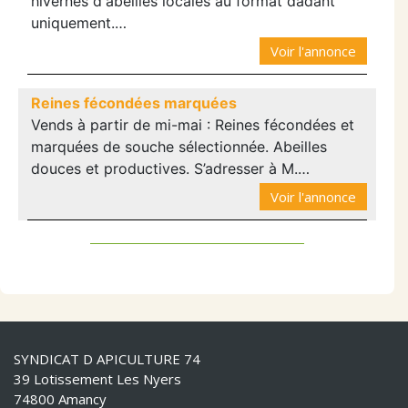
hivernés d'abeilles locales au format dadant
uniquement.…
Voir l'annonce
Reines fécondées marquées
Vends à partir de mi-mai : Reines fécondées et
marquées de souche sélectionnée. Abeilles
douces et productives. S’adresser à M.…
Voir l'annonce
SYNDICAT D APICULTURE 74
39 Lotissement Les Nyers
74800 Amancy