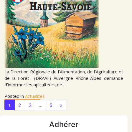
La Direction Régionale de l’Alimentation, de l’Agriculture et
de la Forêt (DRAAF) Auvergne Rhône-Alpes demande
d’informer les apiculteurs de …
Posted in
Actualités
Lire la suite…
Lire la suite…
Lire la suite…
Lire la suite…
Lire la suite…
Lire la suite…
Lire la suite…
Lire la suite…
Lire la suite…
Lire la suite…
1
…
2
3
5
»
Adhérer