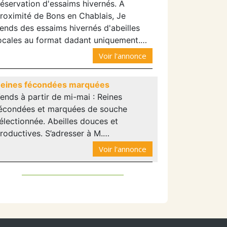
éservation d'essaims hivernés. A
roximité de Bons en Chablais, Je
ends des essaims hivernés d'abeilles
ocales au format dadant uniquement.…
Voir l'annonce
eines fécondées marquées
ends à partir de mi-mai : Reines
écondées et marquées de souche
électionnée. Abeilles douces et
roductives. S’adresser à M.…
Voir l'annonce