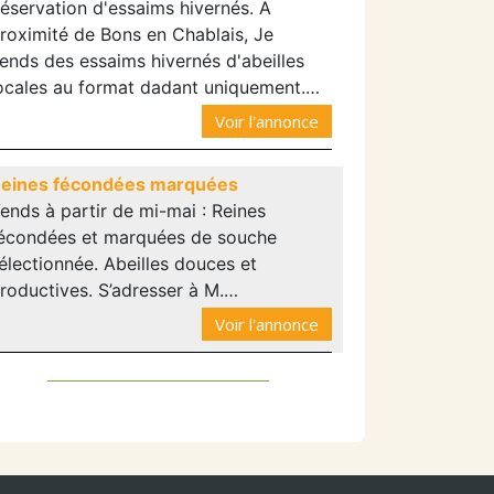
éservation d'essaims hivernés. A
roximité de Bons en Chablais, Je
ends des essaims hivernés d'abeilles
ocales au format dadant uniquement.…
Voir l'annonce
eines fécondées marquées
ends à partir de mi-mai : Reines
écondées et marquées de souche
électionnée. Abeilles douces et
roductives. S’adresser à M.…
Voir l'annonce