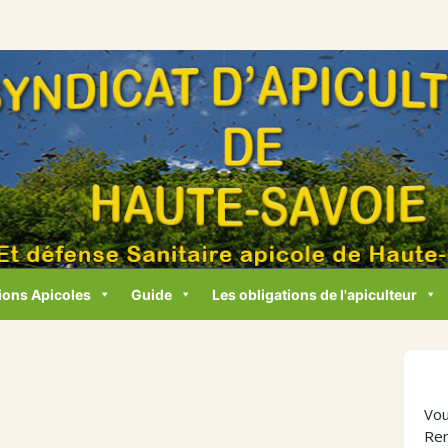
ions Apicoles
Guide
Les obligations de l'apiculteur
Vou
Ren